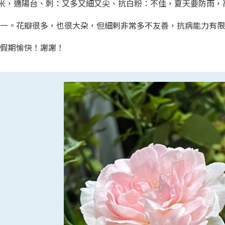
1米，適陽台、刺：又多又細又尖、抗白粉：不佳，夏天要防雨，高
一。花瓣很多，也很大朶，但細剌非常多不友善，抗病能力有限
末假期愉快！謝謝！