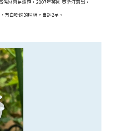
溫淋雨易爛苞，2007年英國 奧斯汀育出。
，有白粉妹的暱稱。自評2星。