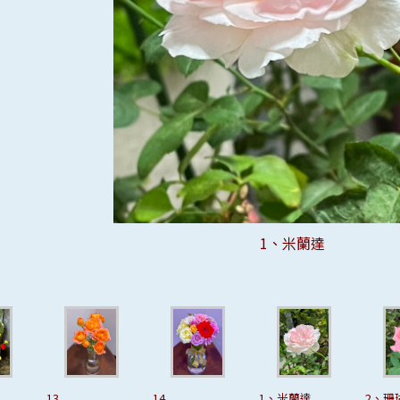
11、英格麗褒曼
7、布羅莫火山
2、珊瑚果凍
3、果汁陽台
4、鄉村太陽
6、台灣奇蹟
1、米蘭達
5、我的心
8、探險家
9、帆船賽
10、溫暖
12
13
14
14
1、米蘭達
2、珊瑚果凍
3、果