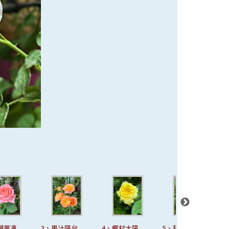
汁陽台
4、鄉村太陽
5、我的心
6、台灣奇蹟