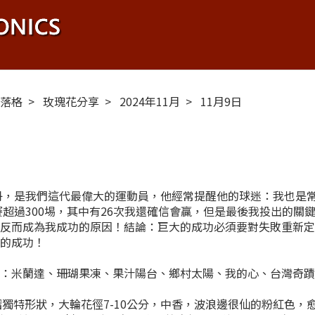
布落格
玫瑰花分享
2024年11月
11月9日
喬丹，是我們這代最偉大的運動員，他經常提醒他的球迷：我也是
比賽超過300埸，其中有26次我還確信會贏，但是最後我投出的
後反而成為我成功的原因！結論：巨大的成功必須要對失敗重新
大的成功！
是：米蘭達、珊瑚果凍、果汁陽台、鄉村太陽、我的心、台灣奇
超級皺摺獨特形狀，大輪花徑7-10公分，中香，波浪邊很仙的粉紅