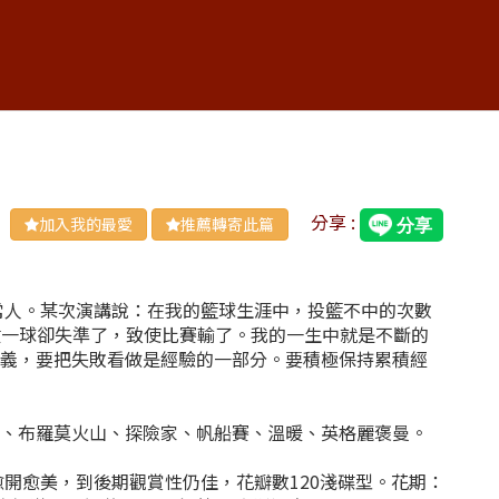
分享 :
加入我的最愛
推薦轉寄此篇
常人。某次演講說：在我的籃球生涯中，投籃不中的次數
關鍵一球卻失準了，致使比賽輸了。我的一生中就是不斷的
定義，要把失敗看做是經驗的一部分。要積極保持累積經
蹟、布羅莫火山、探險家、帆船賽、溫暖、英格麗褒曼。
色，愈開愈美，到後期觀賞性仍佳，花瓣數120淺碟型。花期：