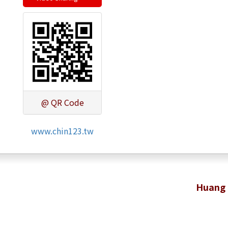
@ QR Code
www.chin123.tw
Huang 