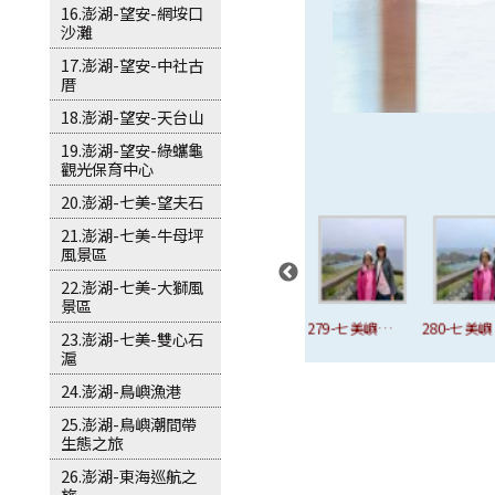
16.澎湖-望安-網垵口
沙灘
17.澎湖-望安-中社古
厝
18.澎湖-望安-天台山
19.澎湖-望安-綠蠵龜
觀光保育中心
20.澎湖-七美-望夫石
21.澎湖-七美-牛母坪
風景區
22.澎湖-七美-大獅風
景區
-
277-七美嶼-
278-七美嶼-
279-七美嶼-
280-七美嶼-
23.澎湖-七美-雙心石
望夫石.JPG
望夫石.JPG
望夫石.JPG
望夫石.JPG
滬
24.澎湖-鳥嶼漁港
25.澎湖-鳥嶼潮間帶
生態之旅
26.澎湖-東海巡航之
旅