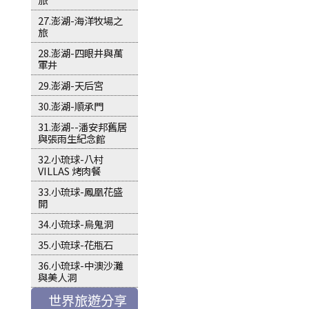
27.澎湖-海洋牧場之
旅
28.澎湖-四眼井與萬
軍井
29.澎湖-天后宮
30.澎湖-順承門
31.澎湖--潘安邦舊居
與張雨生紀念館
32.小琉球-八村
VILLAS 烤肉餐
33.小琉球-鳳凰花盛
開
34.小琉球-烏鬼洞
35.小琉球-花瓶石
36.小琉球-中澳沙灘
與美人洞
世界旅遊分享