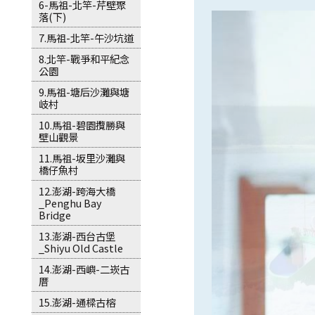
6-馬祖-北竿-芹壁聚
落(下)
7.馬祖-北竿-午沙坑道
8.北竿-戰爭和平紀念
公園
9.馬祖-塘后沙灘與塘
岐村
10.馬祖-碧園攬勝與
壁山觀景
11.馬祖-坂里沙灘與
橋仔魚村
12.澎湖-跨海大橋
_Penghu Bay
Bridge
13.澎湖-西台古堡
_Shiyu Old Castle
14.澎湖-西嶼-二崁古
厝
15.澎湖-通樑古榕