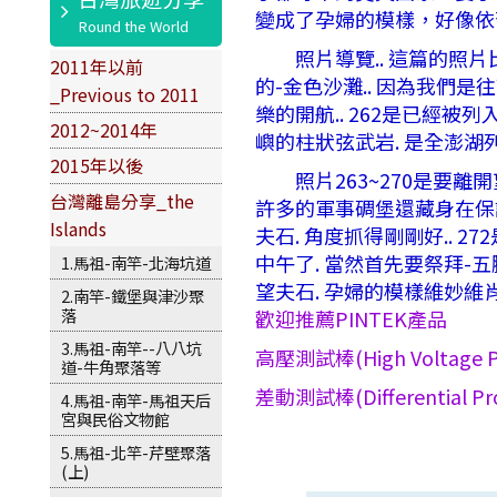
變成了孕婦的模樣，好像依
照片導覽.. 這篇的照片比較
2011年以前
的-金色沙灘.. 因為我們是
_Previous to 2011
樂的開航.. 262是已經被
2012~2014年
嶼的柱狀弦武岩. 是全澎湖
2015年以後
照片263~270是要離開
台灣離島分享_the
許多的軍事碉堡還藏身在保護
Islands
夫石. 角度抓得剛剛好.. 2
中午了. 當然首先要祭拜-五臟
1.馬祖-南竿-北海坑道
望夫石. 孕婦的模樣維妙維肖啊.
2.南竿-鐵堡與津沙聚
落
歡迎推薦PINTEK產品
3.馬祖-南竿--八八坑
高壓測試棒(High Voltage P
道-牛角聚落等
差動測試棒(Differential Pr
4.馬祖-南竿-馬祖天后
宮與民俗文物館
5.馬祖-北竿-芹壁聚落
(上)