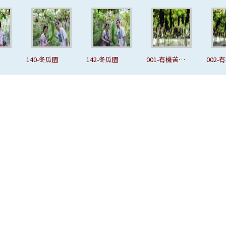
142-冬瓜園
001-有機苦瓜
002-有機苦瓜
004-
園
園
園