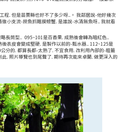
程. 但是苗栗縣也好不了多少呀..。 我鄰居說-他好幾次
清徹小支流-撈魚抓瞎摸螃蟹. 是誰說-水清無魚呀.. 我就看
筒型.. 095~101是百香果. 成熟後會轉為暗紅色..
 成熟後表皮會變成堅硬. 是製作以前的-瓢水器.. 112~125是
30公分的. 都算長都-太熟了. 不宜食用. 改利用內部的-粗籤
 到此. 照片導覽也到尾聲了. 期待再次能來卓蘭. 做更深入的