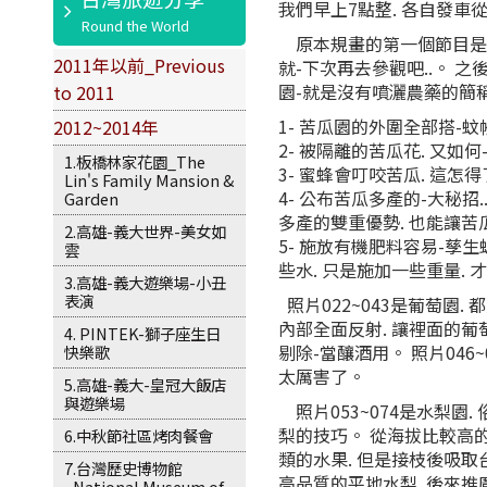
我們早上7點整. 各自發車
原本規畫的第一個節目是觀賞
2011年以前_Previous
就-下次再去參觀吧..。 之
園-就是沒有噴灑農藥的簡稱
to 2011
1- 苦瓜園的外圍全部搭-蚊
2012~2014年
2- 被隔離的苦瓜花. 又如何
1.板橋林家花園_The
3- 蜜蜂會叮咬苦瓜. 這怎
Lin's Family Mansion &
4- 公布苦瓜多產的-大秘招.
Garden
多產的雙重優勢. 也能讓苦
2.高雄-義大世界-美女如
5- 施放有機肥料容易-孳生
雲
些水. 只是施加一些重量. 
3.高雄-義大遊樂場-小丑
表演
照片022~043是葡萄園.
內部全面反射. 讓裡面的葡
4. PINTEK-獅子座生日
剔除-當釀酒用。 照片046
快樂歌
太厲害了。
5.高雄-義大-皇冠大飯店
與遊樂場
照片053~074是水梨園
梨的技巧。 從海拔比較高
6.中秋節社區烤肉餐會
類的水果. 但是接枝後吸取
7.台灣歷史博物館
高品質的平地水梨. 後來推
_National Museum of