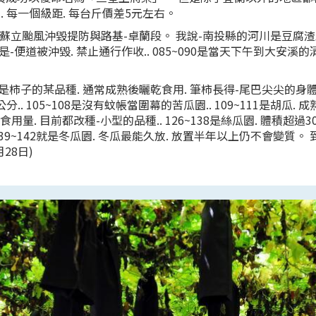
. 每一個級距. 每台斤價差5元左右。
被蘇立颱風沖毀提防與路基-卓蘭段。 我說-南投縣的河川是豆腐渣工
是-便道被沖毀. 禁止通行作收.. 085~090是當天下午到大安溪的
. 是柿子的某品種. 通常成熟後曬乾食用. 筆柿長得-尾巴尖尖的身體略長
5公分.. 105~108是沒有蚊帳當圍幕的苦瓜園.. 109~111是胡瓜.
食用量. 目前都改種-小型的品種.. 126~138是絲瓜園. 體積超過
 139~142就是冬瓜園. 冬瓜最能久放. 放置半年以上仍不會變質。
28日)