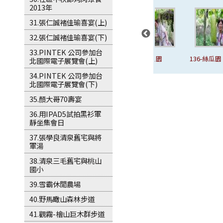
2013年
31.張仁誠褚佳瑜喜宴(上)
32.張仁誠褚佳瑜喜宴(下)
33.PINTEK 公司參加台
133-絲瓜園
134-絲瓜園
136-絲瓜園
140-冬瓜園
北國際電子展覽會(上)
34.PINTEK 公司參加台
北國際電子展覽會(下)
35.顏大哥70壽宴
36.用IPAD5試拍黑衫軍
靜坐集會日
37.張學良清泉舊宅與將
軍湯
38.清泉三毛舊宅與桃山
國小
39.雪霸休閒農場
40.野馬瞰山森林步道
41.觀霧-檜山巨木群步道