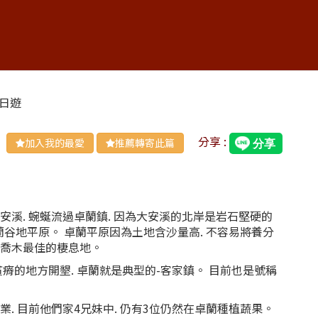
一日遊
分享 :
加入我的最愛
推薦轉寄此篇
安溪. 蜿蜒流過卓蘭鎮. 因為大安溪的北岸是岩石堅硬的
蘭谷地平原。 卓蘭平原因為土地含沙量高. 不容易將養分
根性喬木最佳的棲息地。
瘠的地方開墾. 卓蘭就是典型的-客家鎮。 目前也是號稱
業. 目前他們家4兄妹中. 仍有3位仍然在卓蘭種植蔬果。