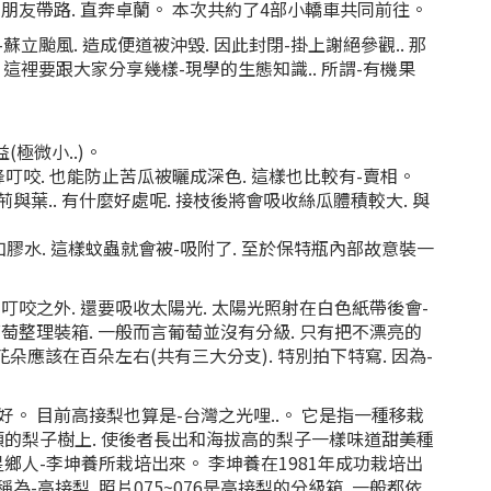
由朋友帶路. 直奔卓蘭。 本次共約了4部小轎車共同前往。
立颱風. 造成便道被沖毀. 因此封閉-掛上謝絕參觀.. 那
). 這裡要跟大家分享幾樣-現學的生態知識.. 所謂-有機果
(極微小..)。
蜂叮咬. 也能防止苦瓜被曬成深色. 這樣也比較有-賣相。
的荊與葉.. 有什麼好處呢. 接枝後將會吸收絲瓜體積較大. 與
蜂蜜加膠水. 這樣蚊蟲就會被-吸附了. 至於保特瓶內部故意裝一
蚊蟲叮咬之外. 還要吸收太陽光. 太陽光照射在白色紙帶後會-
葡萄整理裝箱. 一般而言葡萄並沒有分級. 只有把不漂亮的
花朵應該在百朵左右(共有三大分支). 特別拍下特寫. 因為-
看好。 目前高接梨也算是-台灣之光哩..。 它是指一種移栽
的梨子樹上. 使後者長出和海拔高的梨子一樣味道甜美種
鄉人-李坤養所栽培出來。 李坤養在1981年成功栽培出
高接梨. 照片075~076是高接梨的分級箱. 一般都依