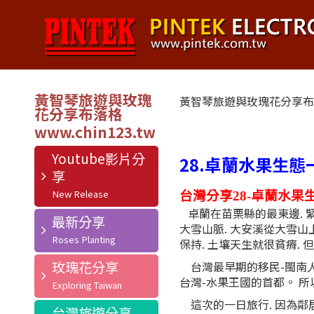
黃智琴旅遊與玫瑰
黃智琴旅遊與玫瑰花分享
花分享布落格
Youtube影片分
28.卓蘭水果生態
享
台灣分享
28-
卓蘭水果
卓蘭在苗栗縣的最東邊. 緊
最新分享
大雪山脈. 大安溪從大雪山
保持. 土壤天生就很貧瘠.
玫瑰花分享
台灣最早期的移民-閩南人
台灣-水果王國的首都。 所
這次的一日旅行. 因為鄰居
台灣旅遊分享