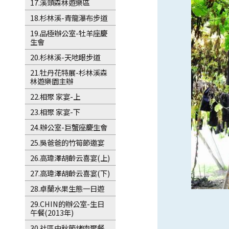
17.溪頭森林遊樂區
18.杉林溪-青龍瀑布步道
19.品極辦公室-牡羊座慶
生會
20.杉林溪-天地眼步道
21.牡丹花特展-杉林溪森
林遊樂園主辦
22.相聚 家宴-上
23.相聚 家宴-下
24.辦公室-巨蟹座慶生會
25.吳爸爸的竹筍節邀宴
26.高瑋澤胡齡云喜宴(上)
27.高瑋澤胡齡云喜宴(下)
28.卓蘭水果生態一日遊
29.CHIN的辦公室-生日
午餐(2013年)
30.社區中秋節烤肉聚餐