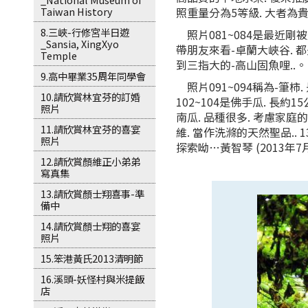
Taiwan History
照重量分為5等級. 大者為貴
8.三峽-行修宮半日遊
照片081~084是最近剛
_Sansia, XingXyo
帶朋友來看-卓蘭大峽谷. 都
Temple
到三指大的-高山固魚哩..。
9.高中畢業35周年同學會
照片091~094稱為-筆柿
10.請欣賞林宜芬的訂婚
102~104是佛手瓜. 長約1
照片
南瓜. 品種很多. 考慮家庭的
11.請欣賞林宜芬的喜宴
維. 當作洗滌的天然聖品..
照片
探索呦…黃智琴 (2013年7月
12.請欣賞顏維正小弟弟
寫真集
13.請欣賞顏士翔喜事-準
備中
14.請欣賞顏士翔的喜宴
照片
15.笨港黃氏2013清明節
16.溪頭-妖怪村與米提飯
店