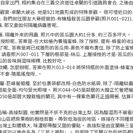
從自家出門. 相約集合在三義交流道往卓蘭的引道路肩會合. 之後
-卓蘭大峽谷. 他是921地震形成的特殊景觀。 很可惜近日的-蘇
後. 我們就往朋友大哥經營的-有機植栽苦瓜園參觀(照片001~021
. 那又要如何隔離病蟲害呢..
帳. 隔離外來的飛蟲. 照片中的苦瓜園大約1分多. 約三百多坪大。
-授粉呢.. 答案是-在大蚊帳內養殖蜜蜂. 除了授粉. 還有-蜂蜜的收益
得了呢.. 答案是將已成雛形的苦瓜用-黑色不織布裹住. 除了防止蜜
. 請看照片007~011 下層的根部是-絲瓜. 上層接枝的才是-苦瓜
瓜的苦味與澀味稀釋. 比較好吃。
蚊蠅. 怎麼辦呢.. 答案在照片013~014 將保特瓶的外面塗抹-
才不會-隨風搖曳呀..。
 都屬-巨峰葡萄種. 至於包裹袋都改用-白色防水紙袋. 除了-隔離
萄能全面-均勻受光照哩。 照片044~045是鄰居的大嫂正忙著把
~050是鄰居大嫂栽植的蘭花. 其中有一棵紫色蘭花正盛開著. 估算
. 俗稱-高接梨園. 他實際是不折不克的台灣土梨. 因為酸澀而不被
的山區把原果樹的樹枝剪斷，帶到低海拔的地區，嫁接在不同種類
台灣土梨體積大. 味濃郁帶酸又甜的優點。 高接梨是由宜蘭縣三星
廣成功以後命名為「三星上將梨」。 但是除了宜蘭以外的地區都稱為-