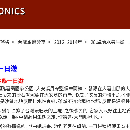
布落格
台灣旅遊分享
2012~2014年
28.卓蘭水果生態
一日遊
生態一日遊
臨雪霸國家公園. 大安溪貫穿整個卓蘭鎮。 發源在大雪山脈的大
上帶來的砂石就沉澱在大安溪的南岸. 形成了挾長的沖積平原-卓
 但是沙質地貌反而排水性良好. 雖然不適合種植水稻. 反而是深
幾乎占據了台灣最肥沃的土地. 之後移民的-客家人只好往土地貧
以走一趟-卓蘭蔬果生態之旅. 你將會-大開眼界耶..。
的熱情邀約. 也由她規畫. 她們老家在卓蘭. 一直是種植蔬果為主