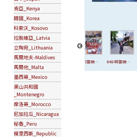
肯亞_Kenya
韓國_Korea
科索沃_Kosovo
拉脫維亞_Latvia
立陶宛_Lithuania
馬爾地夫-Maldives
納火
642-啊雷納火
643-啊雷納火
644-啊雷納火
648-啊雷納火
馬爾他_Malta
-
山-幸運小鎮-
山-幸運小鎮-
山-幸運小鎮-
山-幸運小
墨西哥_Mexico
餐廳.JPG
餐廳.JPG
餐廳.JPG
鎮.JPG
黑山共和國
_Montenegro
摩洛哥_Morocco
尼加拉瓜_Nicaragua
秘魯_Peru
模里西斯_Republic