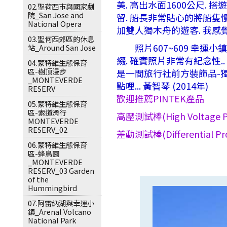
美. 高出水面1600公尺. 
02.聖荷西市與國家劇
院_San Jose and
留. 船長非常貼心的將船隻慢慢
National Opera
加雙人獨木舟的遊客. 我感覺
03.聖何西郊區的休息
照片607~609 幸運小鎮L
站_Around San Jose
綴. 確實照片非常有紀念性..
04.蒙特維生態保育
區-樹頂漫步
是一間旅行社前方裝飾品-獨木
_MONTEVERDE
點哩... 黃智琴 (2014年)
RESERV
歡迎推薦PINTEK產品
05.蒙特維生態保育
區-索道滑行
高壓測試棒(High Voltage P
MONTEVERDE
RESERV_02
差動測試棒(Differential Pr
06.蒙特維生態保育
區-蜂鳥園
_MONTEVERDE
RESERV_03 Garden
of the
Hummingbird
07.阿雷納湖與幸運小
鎮_Arenal Volcano
National Park