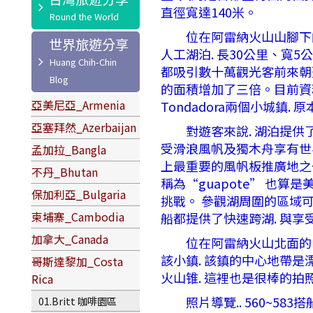
直徑寬達140米。
位在阿雷納火山山腳下的山
世界旅遊分享
人工湖泊. 長30公里、寬5公
都吸引數十萬觀光客前來朝聖
的面積增加了三倍。目前資料
亞美尼亞_Armenia
Tondadora兩個小城鎮
亞塞拜然_Azerbaijan
對遊客來說. 湖泊提供了許
受滑浪風帆及獨木舟享有世界
孟加拉_Bangla
上最重要的風帆板推廣地之一
不丹_Bhutan
稱為“guapote” 也
保加利亞_Bulgaria
挑戰。 參觀湖周圍的區域可
柬埔寨_Cambodia
船都提供了快速跨湖. 與享
加拿大_Canada
位在阿雷納火山北面的山腳有
該小鎮. 該鎮的中心地帶是
哥斯達黎加_Costa
火山锥. 這裡也是很棒的拍
Rica
照片導覽.. 560~583
01.Britt 咖啡園區