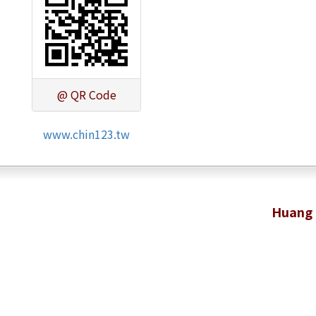
@ QR Code
www.chin123.tw
Huang 