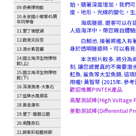
始，隨著深度增加，我們可
09.奇美博物館
度、地形、光線的變化，生
10.永安國小畢業45周
年同學會
海底隧道. 遊客可以在這
人造海洋中，帶您親自體驗
11.墾丁後壁湖
12.鹿港天后宮
白鯨池. 接著將進入有著
身於透明隧道時，可以看見
13.清水紫雲巖
14.國立海洋生物博物
本次照片較多. 將分為兩個
館(上)
刻. 讓您感覺真的不需要潛
15.國立海洋生物博物
魟魚. 鯊魚等大型魚類. 這
館(下)
用喔! 黃智琴 (2015年.
16.深澳漁港-大象石
歡迎推薦PINTEK產品
17.佳樂水風景區
高壓測試棒(High Voltage P
18.黃金瀑布
差動測試棒(Differential Pr
19.墾丁-龍磐公園
20.南雅奇石
21.屏東彩稻藝術節