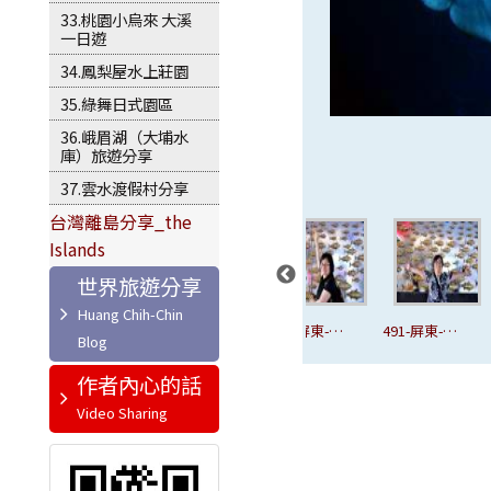
33.桃園小烏來 大溪
一日遊
34.鳳梨屋水上莊園
35.綠舞日式園區
36.峨眉湖（大埔水
庫）旅遊分享
37.雲水渡假村分享
台灣離島分享_the
Islands
世界旅遊分享
國
482-屏東-國
486-屏東-國
488-屏東-國
491-屏東-國
博
立海洋生態博
立海洋生態博
立海洋生態博
立海洋生態博
作者內心的話
物館.JPG
物館.JPG
物館.JPG
物館.JPG