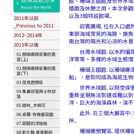
館、珊瑚王國館及世界水域
嬉戲及休憩之用。本次參觀時
以及3個特設館場..
2011年以前
_Previous to 2011
迎賓廣場. 位在入口處附
東部海域常見的海豚，旗魚
2012~2014年
南台灣的陽光和沁涼的水意
2015年以後
台灣水域館. 以水的循環
01.顏碩甫與家蓁的喜
洋等等，多樣的水域生態環
宴(上)
02.顏碩甫與家蓁的喜
珊瑚王國館. 以珊瑚礁漂
宴(下)
船」，是如何成為海底生物
03.雪見遊憩區
世界水域館. 以時空探查
04.象鼻部落與士林部
重新呈現無法到達或難以到
落
洋、巨大的海藻森林，深不
05.樹林_木棉花
此外. 在三個大展區中.
06.卓蘭-有機番茄園
所..
07.鄰居的洋娃娃
珊瑚礁預覽區. 提供珊瑚
08.彰化縣 萬景藝苑