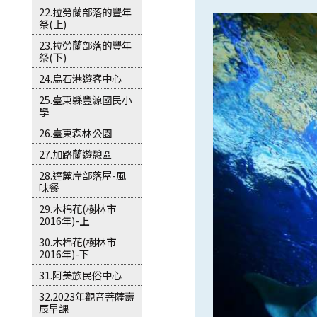
22.拉勞蘭部落的豐年
祭(上)
23.拉勞蘭部落的豐年
祭(下)
24.烏石港遊客中心
25.臺東縣豐源國民小
學
26.臺東森林公園
27.加路蘭遊憩區
28.達麓岸部落屋-風
味餐
29.木棉花(樹林市
2016年)-上
30.木棉花(樹林市
2016年)-下
31.阿美族民俗中心
32.2023年觀音菩薩壽
辰早課