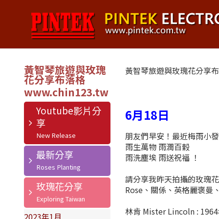
黃智琴旅遊與玫瑰
黃智琴旅遊與玫瑰花分享
花分享布落格
Youtube影片分
6月18日
享
朋友們早安！最近梅雨小發
雨生萬物 雨潤百榖
最新分享
雨洗塵埃 雨送祝福 ！
請分享我昨天拍攝的玫瑰花
玫瑰花分享
Rose、關係、英格麗褒
林肯 Mister Lincol
2023年1月