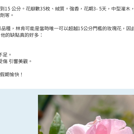
到15 公分。花瓣數35枚、絨質。強香，花期3- 5天，中型
臭劑等。
自育品種，林肯可能是當時唯一可以超越15公分門檻的玫瑰花，因
、他的缺點真的好多：
不足。
受傷 引響美觀。
日假期愉快！