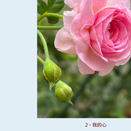
5、教宗保羅二世
12、英格麗褒曼
18、布羅莫火山
4、伊芙乙女心
13、把握時光
14、珊瑚果凍
15、綠色行星
16、新鐵達尼
10、My Rose
3、尤麗蒂茜
2、我的心
6、紅鋼琴
9、夢之燈
11、關係
17、雪子
1、林肯
7、雙喜
8、羅德
19
20