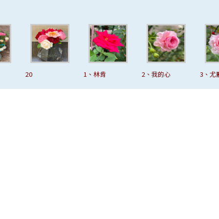
20
1、林肯
2、我的心
3、尤