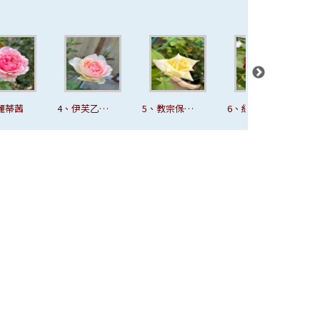
麗蒂茜
4、伊芙乙女
5、教宗保羅
6、紅鋼琴
心
二世