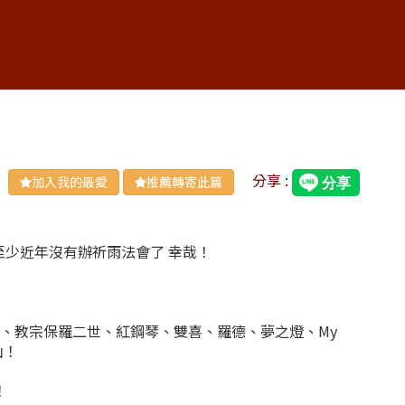
分享 :
加入我的最愛
推薦轉寄此篇
至少近年沒有辦祈雨法會了 幸哉！
、教宗保羅二世、紅鋼琴、雙喜、羅德、夢之燈、My
山！
！