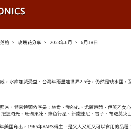
布落格
玫瑰花分享
2023年6月
6月18日
威，水庫加減受益、台灣年雨量達世界2.5倍，仍然是缺水國，
照片，特寫鏡頭依序是：林肯、我的心、尤麗蒂茜、伊芙乙女心
曼、把握時光、珊瑚果凍、綠色行星、新鐵達尼、雪子、布羅莫火
n : 1964年美國育出，1965年AARS得主。是又大又紅又可以食用的品種