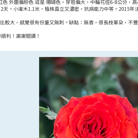
 :櫻桃紅色 外圍偏粉色 或是 珊瑚色，芽苞偏大，中輪花徑6-8公
。小灌木1.1米，植株直立又濃密，抗病能力中等。2015年法國 尼普國
比較大，感覺很有份量又無刺。缺點：無香，很長枝單朶，不豐
作順利！謝謝閱讀！