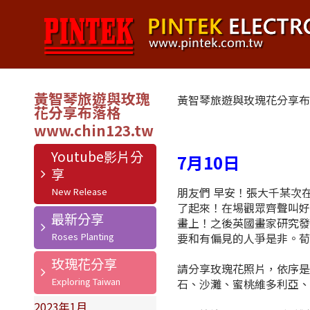
黃智琴旅遊與玫瑰
黃智琴旅遊與玫瑰花分享
花分享布落格
Youtube影片分
7月10日
享
朋友們 早安！張大千某次
了起來！在埸觀眾齊聲叫
最新分享
畫上！之後英國畫家研究
要和有偏見的人爭是非。荀
玫瑰花分享
請分享玫瑰花照片，依序
石、沙灘、蜜桃維多利亞
2023年1月