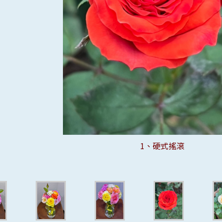
13、蜜桃維多利亞
14、紅色維多利亞
4、粉色孟黛爾
6、撒哈拉感動
9、溫柔珊瑚心
10、果汁陽台
15、埃斯佩蘭
1、硬式搖滾
2、古典焦糖
11、月光石
16、夢之燈
3、馬貝拉
5、和平鴿
7、黃金甲
8、艾莉莉
12、沙灘
17
18
19
20