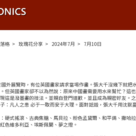
布落格
玫瑰花分享
2024年7月
7月10日
在國外展覽時，有位英國畫家請求當埸作畫。張大千沒幾下就把
好。但英國畫家卻不以為然說：原來中國畫需要用水來幫忙？這
發現這是潑墨畫的技法。並親自登門道歉，並且成為親密好友。
子：凡人之患 必于一取而安于大理。面對詆毀，張大千用沈默
是：硬式搖滾、古典焦糖、馬貝拉、粉色孟黛爾、和平鴿、撒哈
、紅色維多利亞、埃斯佩蘭、夢之燈。