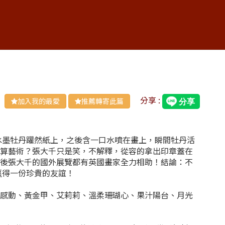
分享 :
加入我的最愛
推薦轉寄此篇
水墨牡丹躍然紙上，之後含一口水噴在畫上，瞬間牡丹活
也算藝術？張大千只是笑，不解釋，從容的拿出印章蓋在
之後張大千的國外展覽都有英國畫家全力相助！結論：不
驘得一份珍貴的友誼！
拉感動、黃金甲、艾莉莉、溫柔珊瑚心、果汁陽台、月光