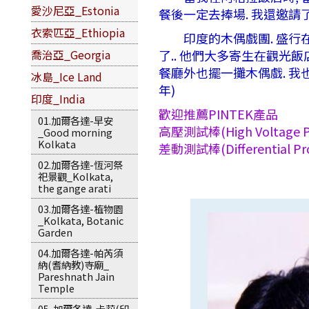
愛沙尼亞_Estonia
餐後一定去捧場. 我還邀請
衣索匹亞_Ethiopia
印度的木偶戲團. 盛行在沒
了.. 他們大多寄生在觀光
喬治亞_Georgia
餐廳外也擺一攤木偶戲. 我也
冰島_Ice Land
年)
印度_India
歡迎推薦PINTEK產品
01.加爾各達-早安
高壓測試棒(High Voltage P
_Good morning
Kolkata
差動測試棒(Differential Pr
02.加爾各達-恆河祭
祀景觀_Kolkata,
the gange arati
03.加爾各達-植物園
_Kolkata, Botanic
Garden
04.加爾各達-帕芮須
納(耆納教)寺廟_
Pareshnath Jain
Temple
05-加爾各達-卡莉(印