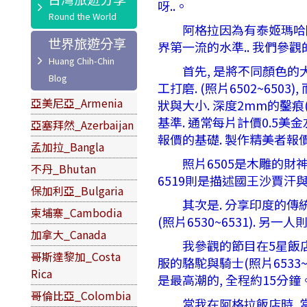
呀..。
阿格拉因為有泰姬瑪哈陵的-
世界旅遊分享
界第一流的水準.. 我們參
首先, 是將不同顏色的大理
工打磨. (照片6502~6
亞美尼亞_Armenia
狀與大小. 深度2mm的鑿痕
基準. 通常每片計價0.5美
亞塞拜然_Azerbaijan
報價的基礎. 製作精美者報價
孟加拉_Bangla
照片6505是木雕的財神屏風.
不丹_Bhutan
6519則是描述國王沙賈
保加利亞_Bulgaria
其次是. 分享印度的傳統木
柬埔寨_Cambodia
(照片6530~6531). 
加拿大_Canada
我參觀的節目在5星飯店內的-
哥斯達黎加_Costa
服的駱駝與騎士(照片6533~
Rica
是最高潮的, 全程約15分鐘
哥倫比亞_Colombia
當我在阿格拉飯店時, 當時