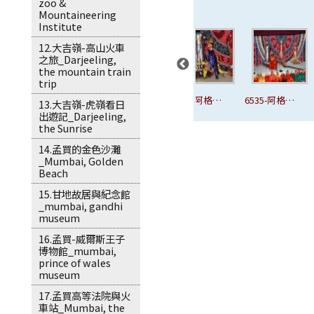
zoo &
Mountaineering
Institute
12.大吉嶺-高山火車
之旅_Darjeeling,
the mountain train
trip
-
6532-阿格拉-
6533-阿格拉-
6534-阿格拉-
6535-阿格拉-
13.大吉嶺-虎嶺看日
出遊記_Darjeeling,
戲
飯店-木偶戲
飯店-木偶戲
飯店-木偶戲
飯店-木偶戲
the Sunrise
表演.JPG
表演.JPG
表演.JPG
表演.JPG
14.孟買的金色沙灘
_Mumbai, Golden
Beach
15.甘地故居與紀念館
_mumbai, gandhi
museum
16.孟買-威爾斯王子
博物館_mumbai,
prince of wales
museum
17.孟買高等法院與火
車站_Mumbai, the