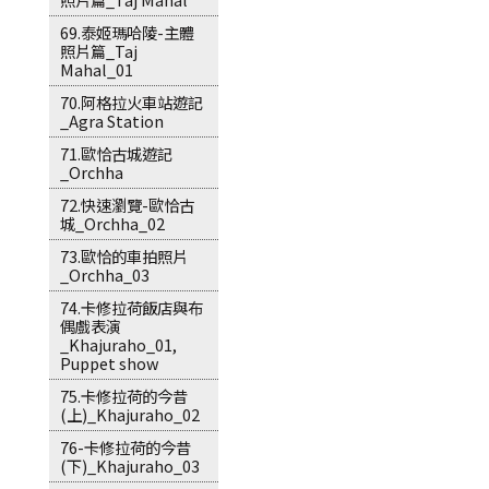
69.泰姬瑪哈陵-主體
照片篇_Taj
Mahal_01
70.阿格拉火車站遊記
_Agra Station
71.歐恰古城遊記
_Orchha
72.快速瀏覽-歐恰古
城_Orchha_02
73.歐恰的車拍照片
_Orchha_03
74.卡修拉荷飯店與布
偶戲表演
_Khajuraho_01,
Puppet show
75.卡修拉荷的今昔
(上)_Khajuraho_02
76-卡修拉荷的今昔
(下)_Khajuraho_03