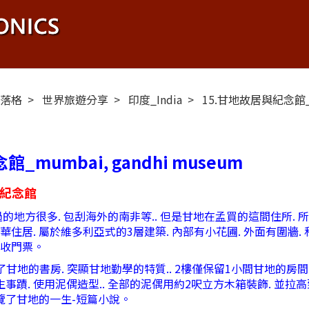
布落格
世界旅遊分享
印度_India
15.甘地故居與紀念館_mu
_mumbai, gandhi museum
與紀念館
方很多. 包刮海外的南非等.. 但是甘地在孟買的這間住所. 所住的
華住居. 屬於維多利亞式的3層建築. 內部有小花圃. 外面有圍牆.
不收門票。
的書房. 突顯甘地勤學的特質.. 2樓僅保留1小間甘地的房間. 其
事蹟. 使用泥偶造型.. 全部的泥偶用約2呎立方木箱裝飾. 並拉高到
覽了甘地的一生-短篇小說。