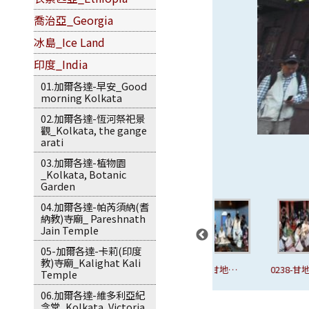
喬治亞_Georgia
冰島_Ice Land
印度_India
01.加爾各達-早安_Good
morning Kolkata
02.加爾各達-恆河祭祀景
觀_Kolkata, the gange
arati
03.加爾各達-植物園
_Kolkata, Botanic
Garden
04.加爾各達-帕芮須納(耆
納教)寺廟_ Pareshnath
Jain Temple
05-加爾各達-卡莉(印度
教)寺廟_Kalighat Kali
0235-甘地故
0236-甘地故
0237-甘地故
0238-甘地
Temple
居.甘地的一
居.甘地的一
居.甘地的一
居.甘地的
06.加爾各達-維多利亞紀
生-24
生-25
生-26
生-27
念堂_Kolkata, Victoria