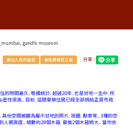
mbai, gandhi museum
分享 :
加入我的最愛
推薦轉寄此篇
時間最久. 根據統計. 超過20年. 也是甘地一生中. 所
 私密性很高.. 目前. 這間豪華住居已經全部捐給孟買市政
他空間被闢為展示甘地的照片. 掛圖. 勳章等.. 3樓的空
人眼高度.. 總數約28個木箱. 最後2個木箱稍大.. 當你依