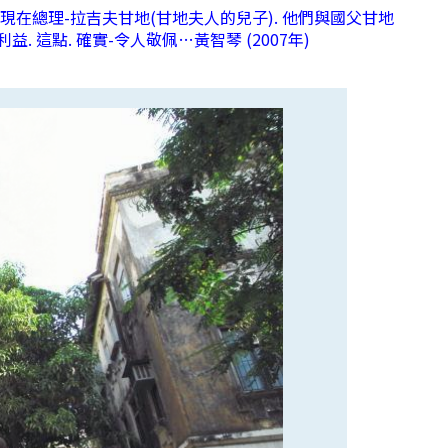
及現在總理-拉吉夫甘地(甘地夫人的兒子). 他們與國父甘地
 這點. 確實-令人敬佩…黃智琴 (2007年)