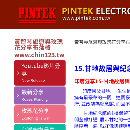
黃智琴旅遊與玫瑰
黃智琴旅遊與玫瑰花分享
花分享布落格
Youtube影片分
15.甘地故居與紀念館
享
印度分享15-甘地故居
印度國父甘地. 一生住過的地
最新分享
擁有最豪華的一間.. 這間豪
府. 並改裝為紀念館. 而且
玫瑰花分享
甘地紀念館的1樓保留了甘地
間全部打通. 展示甘地的一生
順序看一遍. 就好像快速導
台灣旅遊分享