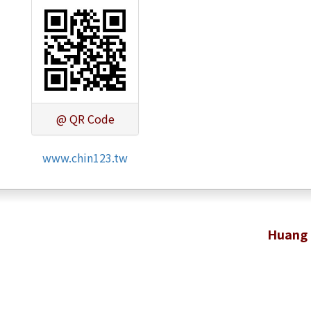
@ QR Code
www.chin123.tw
Huang 