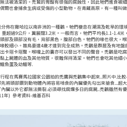
己無法被清潔的。禿鷲的胃酸有很強的腐蝕性，因此牠們進食被
；偶爾也會捕食生病或受傷的小型動物。在青藏高原，有一種叫
佈在撒哈拉以南非洲的一種鸛。牠們棲息在潮濕及乾旱的環境
重超過9公斤，翼展闊3.2米。一般而言，牠們平均長1.1-1.4米，翼
的頭部及頸部沒有毛，背部黑色，腹部白色。牠們的喙也很大，
喙較細小。雛鳥要達4歲才達到完全成熟。禿鸛是群居及有地盤的
發出卡塔卡塔聲。喉嚨上的囊亦可以發出不同的聲音。禿鸛是吃
會黏上屍體的血及其他物質，很難保持清潔。牠們也會吃其他細
鱷魚蛋及幼鱷等.
行程在馬賽馬拉國家公園拍的禿鷹與禿鸛集中起來..照片中.比較
都先將頭部鑽到動物體內將容易啃食的內臟優先勾出來搶食...超大
了內臟以外它都無法撕裂.必須尋找腐爛多日的腐屍..禿鸛雖然有優
11年) 參考資料-維基百科