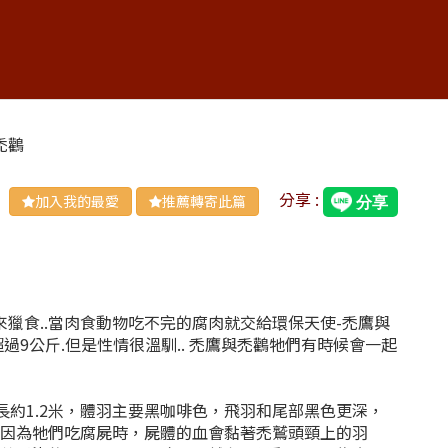
禿鸛
分享 :
加入我的最愛
推薦轉寄此篇
食..當肉食動物吃不完的腐肉就交給環保天使-禿鷹與
過9公斤.但是性情很溫馴.. 禿鷹與禿鸛牠們有時候會一起
長約1.2米，體羽主要黑咖啡色，飛羽和尾部黑色更深，
。因為牠們吃腐屍時，屍體的血會黏著禿鷲頭頸上的羽