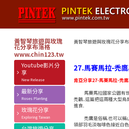
黃智琴旅遊與玫瑰
黃智琴旅遊與玫瑰花分享
花分享布落格
Youtube影片分
27.馬賽馬拉-禿
享
肯亞分享27-馬賽馬拉-禿
最新分享
馬賽馬拉國家公園有世界上
禿鸛..這篇把這兩種大型鳥
進食.
玫瑰花分享
禿鷹是俗稱.也可以稱山雕
領部羽毛淡咖啡色接近白
台灣旅遊分享