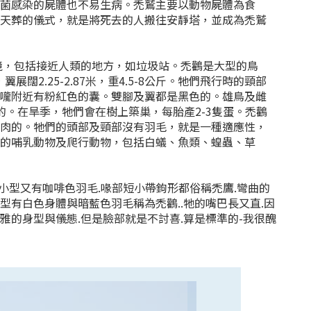
細菌感染的屍體也不易生病。禿鷲主要以動物屍體為食
做天葬的儀式，就是將死去的人搬往安靜塔，並成為禿鷲
，包括接近人類的地方，如垃圾站。禿鸛是大型的鳥
展闊2.25-2.87米，重4.5-8公斤。牠們飛行時的頸部
喉嚨附近有粉紅色的囊。雙腳及翼都是黑色的。雄鳥及雌
。在旱季，牠們會在樹上築巢，每胎產2-3隻蛋。禿鸛
腐肉的。牠們的頭部及頸部沒有羽毛，就是一種適應性，
小的哺乳動物及爬行動物，包括白蟻、魚類、蝗蟲、草
小型又有咖啡色羽毛.喙部短小帶鉤形都俗稱禿鷹.彎曲的
型有白色身體與暗藍色羽毛稱為禿鸛..牠的嘴巴長又直.因
雅的身型與儀態.但是臉部就是不討喜.算是標準的-我很醜