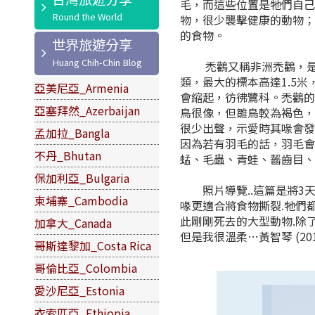
毛，而這些位置是牠們自
物，很少襲擊健康的動物
的食物。
世界旅遊分享
禿鸛又稱非洲禿鸛，是分
類，最大的標本高達1.5米，
亞美尼亞_Armenia
會縮起，彷彿鷺科。禿鸛
亞塞拜然_Azerbaijan
鳥很像，但雛鳥較為褐色，
很少出聲，示愛時其喙會
孟加拉_Bangla
因為若有羽毛的話，羽毛
不丹_Bhutan
蜢、毛蟲、青蛙、齧齒目、
保加利亞_Bulgaria
照片導覽..這篇是將3天
柬埔寨_Cambodia
喙更適合將食物撕裂.牠們
此剛剛死去的大型動物.除
加拿大_Canada
但是我很溫柔…黃智琴 (20
哥斯達黎加_Costa Rica
哥倫比亞_Colombia
愛沙尼亞_Estonia
衣索匹亞_Ethiopia