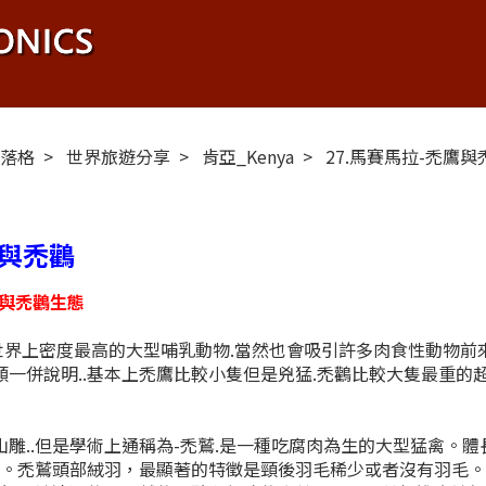
布落格
世界旅遊分享
肯亞_Kenya
27.馬賽馬拉-禿鷹與
鷹與禿鸛
鷹與禿鸛生態
密度最高的大型哺乳動物.當然也會吸引許多肉食性動物前來獵
類一併說明..基本上禿鷹比較小隻但是兇猛.禿鸛比較大隻最重的超
..但是學術上通稱為-禿鷲.是一種吃腐肉為生的大型猛禽。體
色。禿鷲頭部絨羽，最顯著的特徵是頸後羽毛稀少或者沒有羽毛