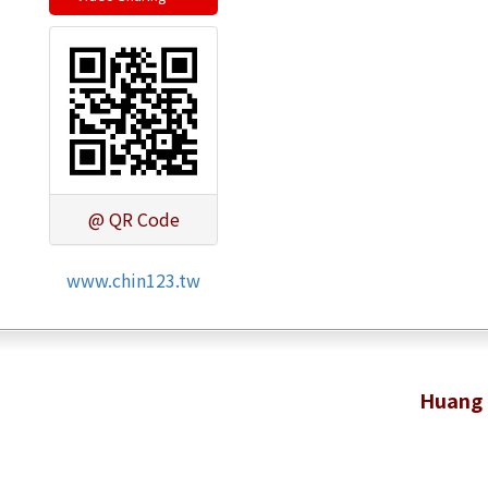
@ QR Code
www.chin123.tw
Huang 