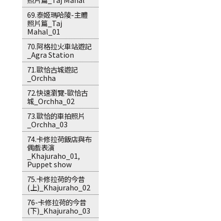
69.泰姬瑪哈陵-主體
照片篇_Taj
Mahal_01
70.阿格拉火車站遊記
_Agra Station
71.歐恰古城遊記
_Orchha
72.快速瀏覽-歐恰古
城_Orchha_02
73.歐恰的車拍照片
_Orchha_03
74.卡修拉荷飯店與布
偶戲表演
_Khajuraho_01,
Puppet show
75.卡修拉荷的今昔
(上)_Khajuraho_02
76-卡修拉荷的今昔
(下)_Khajuraho_03