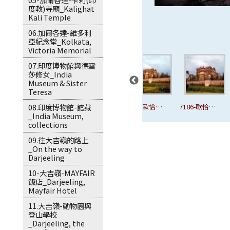
度教)寺廟_Kalighat
Kali Temple
06.加爾各達-維多利
亞紀念堂_Kolkata,
Victoria Memorial
07.印度博物館與德雷
莎修女_India
Museum & Sister
Teresa
古
7182-歐恰古
7183-歐恰古
7185-歐恰古
7186-歐恰古
08.印度博物館-館藏
_India Museum,
城.JPG
城.JPG
城.JPG
城.JPG
collections
09.往大吉嶺的路上
_On the way to
Darjeeling
10-大吉嶺-MAYFAIR
飯店_Darjeeling,
Mayfair Hotel
11.大吉嶺-動物園與
登山學校
_Darjeeling, the