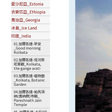
愛沙尼亞_Estonia
衣索匹亞_Ethiopia
喬治亞_Georgia
冰島_Ice Land
印度_India
01.加爾各達-早安
_Good morning
Kolkata
02.加爾各達-恆河祭
祀景觀_Kolkata,
the gange arati
03.加爾各達-植物園
_Kolkata, Botanic
Garden
04.加爾各達-帕芮須
納(耆納教)寺廟_
Pareshnath Jain
Temple
05-加爾各達-卡莉(印