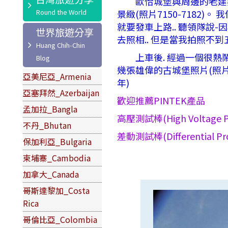
歐恰城堡與周邊的老建築融
景緻(照片7150-7182
就要發車上路.. 聽領隊說-因
世界旅遊分享
去照相.. 但是當我拍照不到五
上車後. 經過一個很熱鬧的老
幾張雄偉的古城堡照片(照片71
亞美尼亞_Armenia
年)
亞塞拜然_Azerbaijan
歡迎推薦PINTEK產品
孟加拉_Bangla
高壓測試棒(High Voltage P
不丹_Bhutan
差動測試棒(Differential Pr
保加利亞_Bulgaria
柬埔寨_Cambodia
加拿大_Canada
哥斯達黎加_Costa
Rica
哥倫比亞_Colombia